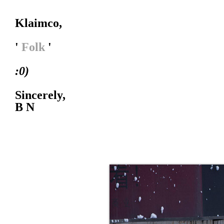
Klaimco,
'
Folk
'
:0)
Sincerely,
B N