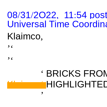
:
08
/
31
/
2O22
,
11
54
p
os
U
niversal
T
ime
C
oordi
Klaimco
,
’‘
’‘
Klaimco
‘
BRICKS FROM
Klaimco
‘
HIGHLIGHTE
Klaimco
’