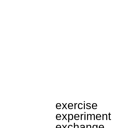
Klaimco
‘
exercise
Klaimco
‘
experiment
Klaimco
‘
exchange