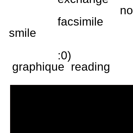
no
Klaimco
‘
facsimile
smile
Klaimco
‘
:0)
graphique
reading