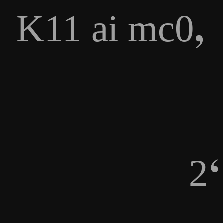
,
K11 ai mc0
‘
2