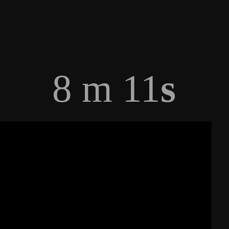
8 m
11
s