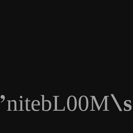
’
nitebL00M
s
\